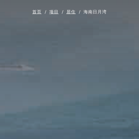
首页
/
项目
/
居住
/
海南日月湾