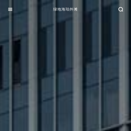
绿地海珀外滩