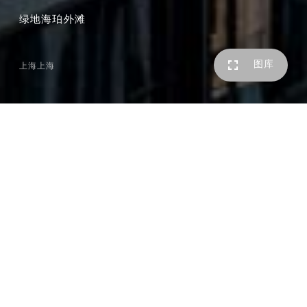
绿地海珀外滩
图库
上海上海
“尊重历史，尊重场地，
是我们对存量时代地产开发项目的态度。
带着敬畏之心做设计，
让居民拥有高品质生活的同时，
也让建筑成为城市美好图景的一部分。”
2002年，上海“全球卓越的金融都心”概念的提出，让坐拥
2公里的黄浦江岸线，与陆家嘴遥相呼应的黄金地段进入了
大众视野——董家渡。
董家渡地处上海老城厢和南外滩之间，曾是黄浦江上重要的