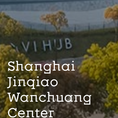
Shanghai
Jinqiao
Wanchuang
Center