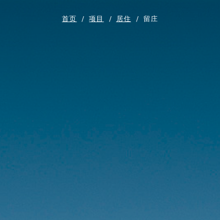
首页
/
项目
/
居住
/
留庄