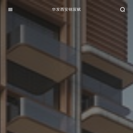
华发西安锦宸赋