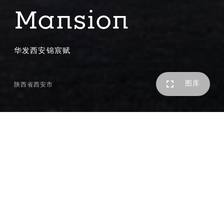
Mansion
华发西安锦宸赋
图库
陕西省西安市
近日，华发西安锦宸赋凭借独特设计理念和扎实产品力，成
为西安高端住宅市场标杆之作。项目择址曲江新区核心地
段，其最具突破性的设计当属西安首个约200米南北贯通的
中轴景观规划——通过“大中轴”对称布局，呼应城市中轴脉
络。这一中轴体系创新性地结合了约7米抬升式双层架空设
计（西安首创），形成极具辨识度的立体归家动线。该项目
成功斩获2025第七届日本 IDPA AWARD 国际先锋设计