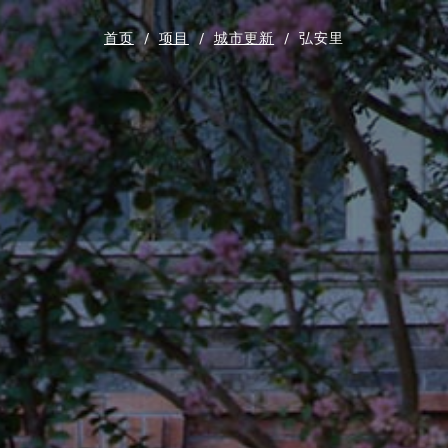
首页
/
项目
/
城市更新
/
弘安里