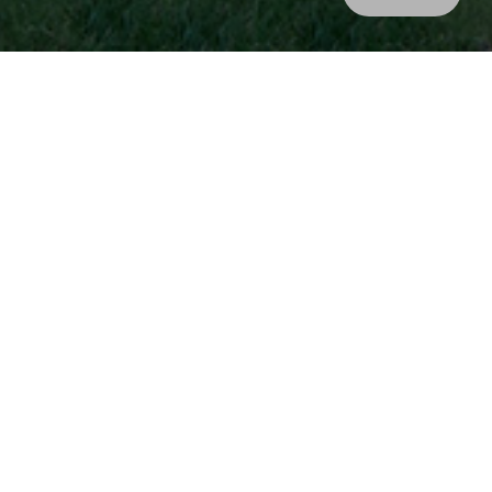
富春玫瑰园位于杭州市富阳区黄公望。园区背山面水，空气
质量优良，山水风景资源非常优越。整个园区主要建筑类型
为低密度产品，以合院别墅，排屋以及独栋别墅为主。
项目原址为北高南低的坡地，规划布局的原则为保留原有场
地竖向特性，通过竖向设计在场地上划分高度不同的若干台
地，在台地中布局组团，使得整个园区竖向变化丰富，立面
富有层次，与周边山体景观紧密结合。组团内坡度相对缓
和，步行交通较为便利，尺度舒适，布置了适合停留的组团
公共空间，成为业主交往休憩的舒适空间。
建筑单体设计更加注重对于周边山体、水体景观的利用，户
型中通过各层的露台设计使住户充分接触阳光、山景和水
景。建筑风格既有比例严谨的西式风格，又有简洁活泼的中
式风格，满足各类住户的喜好与对生活品质的需求。