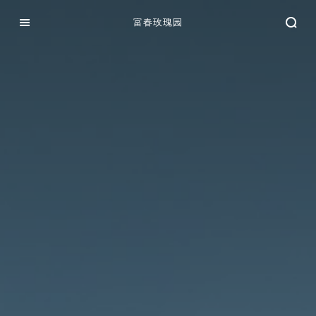
富春玫瑰园