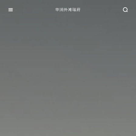
华润外滩瑞府