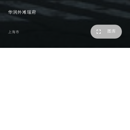
华润外滩瑞府
图库
上海市
近日，由
goa
担纲建筑设计的华润置地外滩瑞府（虹口区
C080301
单元
hk191A-03
地块）入市在即。作为瑞府系
在上海的首作，项目设计突破风貌旧改地块风貌低区
+
玻璃
盒子
“
上下拼贴
”
的常规做法，探索了由低区至高区
“
向上生
长、全维文化叙事
”
的新模式。
1.城市界面的细腻织补
项目所在地原为虹口
180
街坊，是百年虹口历史与浦江现代
风情的衔接交融之地。基地一侧，虹口母亲河
——
虹口港缓