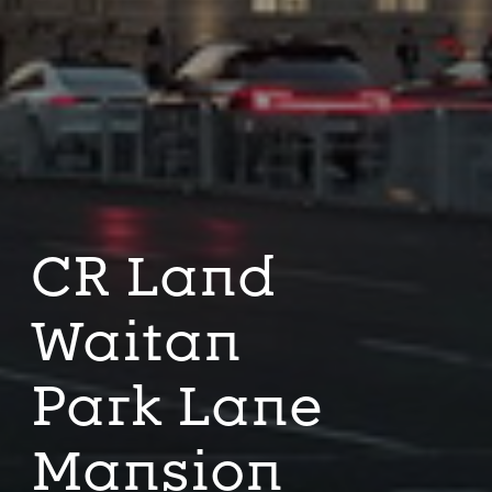
CR Land
Waitan
Park Lane
Mansion