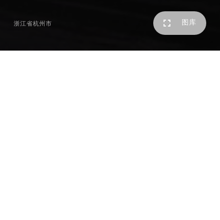
图库
浙江省杭州市
「滨江钱潮鸣翠」位于钱江新城核心区，占据江河汇板块的
黄金三角地带，是区域内改善型大平层的标杆之作。项目场
地沿街长度达两百多米，五栋高层建筑沿着凤起东路的城市
界面一字排开，形成完整且连续的城市界面。
宋代诗人杨万里曾有诗云：“海涌银为郭，江横玉系腰。”此
诗句描绘的钱江潮盛景，正是项目造型灵感的源泉。大面积
玻璃幕墙与铝板金属线条的纵横交错，勾勒出建筑群的轮
廓。建筑群的腰线层宛如“玉带”环绕，首层的横向大线条采
用双曲铝板，营造出流动渐变的视觉效果。富有韵律变化的
组合关系，在城市中塑造出独一无二的建筑群像，仿佛潮水
般起伏跌宕。