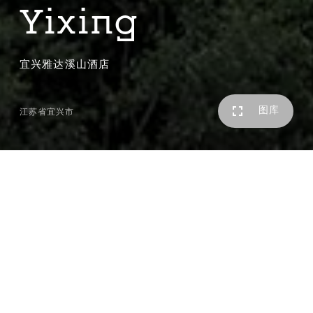
Yixing
宜兴雅达溪山酒店
图库
江苏省宜兴市
4月26日，凯悦甄选品牌旗下宜兴雅达溪山酒店正式投入运
营，成为雅达·阳羡溪山小镇内首家建成落地的国际品牌酒
店。
建筑师自北宋画家范宽的《溪山行旅图》中汲取灵感，尝试
通过场景营造，复现古代文人山居生活的感受。项目地处群
山环抱之中，设计由此因应山势，对场地进行修补，将原有
的坡地重整为两层。酒店落客庭院坐落于山脚下，住客抵达