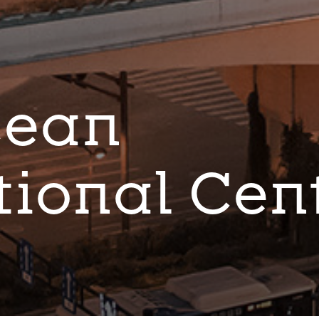
cean
tional Cen