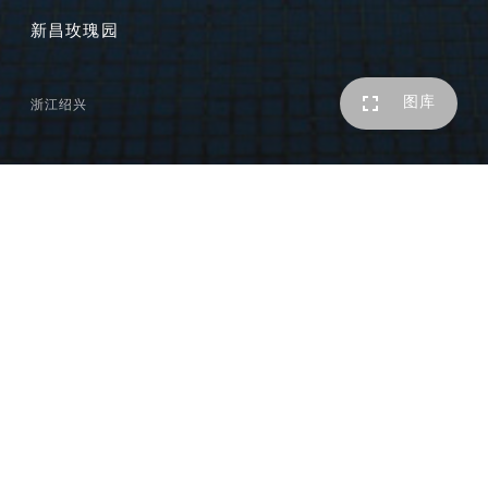
新昌玫瑰园
图库
浙江绍兴
新昌玫瑰园位于浙江绍兴新昌县西北，基地位于塔山山顶台
地，居高临下，可从东、南、西三个方向俯瞰城市，远眺群
山。地块中部为自然生态绿地，由大片林地、茶园及天然水
塘构成，景观资源丰富。
本项目是酒店和低密度住宅结合的高端社区。
酒店的规划充分考虑山地特征，建筑主体沿山体自然坡向展
开，形成
型平面，围合出酒店中心景观区，设计了不同
U
标高的泳池和室外活动空间。酒店内部公共空间向中心景观
开敞，室内外交融，营造宜人的度假氛围。建筑风格采用新