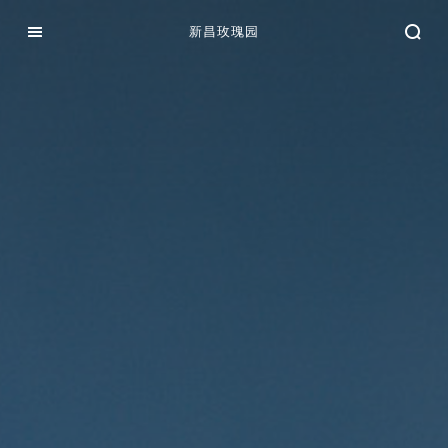
新昌玫瑰园