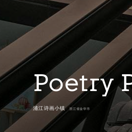
Poetry 
浦江诗画小镇
浙江省金华市