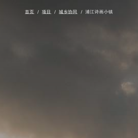
首页
/
项目
/
城乡协同
/
浦江诗画小镇