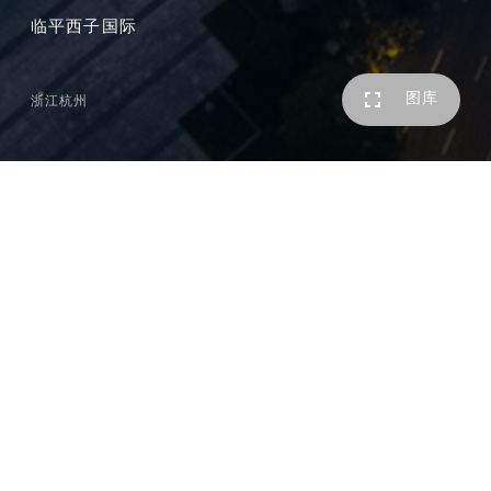
临平西子国际
图库
浙江杭州
本项目基地坐落于杭州地铁一号线临平站和南苑站之间，是
临平新城的核心区。依据未来城市规划，基地北临王家畈港
沿河公园，南接绿色长廊开放式名品街，不仅景观条件优
越，也是商业轴线上贯通南北的重要节点，因
此
本项目的设
计愿景是将其打造为具有魅力的城市地标。
地块东南北三边是本项目重要的城市界面。三幢高层建筑沿
三边布置，并形成动态上升的城市天际线。其中
号办公楼
1
高
，是本项目的主体建筑，顶层的观光大厅为它赋予
170
m
了鲜明的建筑形象；
号办公楼呼应了南向道路空间；而西
2