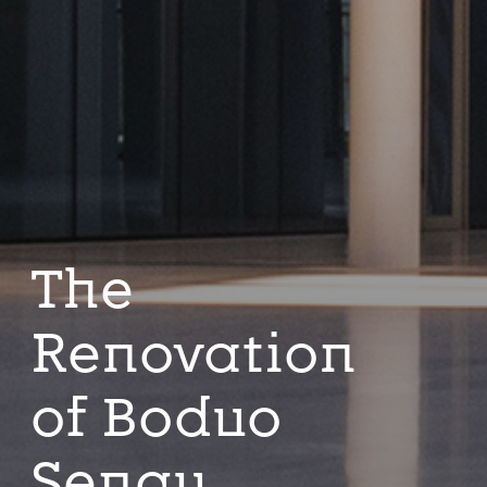
The
Renovation
of Boduo
Sengu