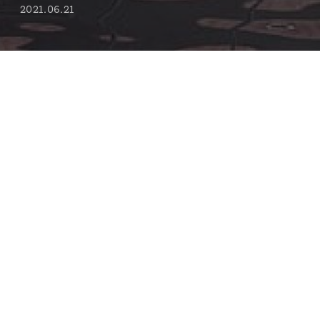
2021.06.21
近日，全球最大的建筑类网站Architizer.com公布了
2021 The Architizer A+Awards
入围名单。在来自
100多个国家的5000多件作品中，只有不到10%的作品获
得认可。经评委会评选，goa大象设计作品
“阳羡溪山-雅
达剧院”
入围
“文化类未建成类别” ( CULTURAL-
Unbuilt Cultural )
。