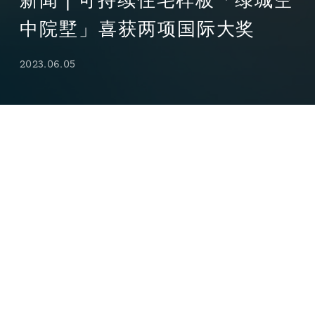
新闻 | 可持续住宅样板「绿城空
中院墅」喜获两项国际大奖
2023.06.05
近日，goa大象设计作品
「绿城空中院墅」
连获喜讯，继5月
24日摘得居住领域最具权威性的
金块奖最佳国际住宅项目最高
奖
后，又于5月30日获得备受全球建筑行业关注的
A+Awards
特别提名
。
空中院墅是goa大象设计与绿城中国合作的一项创新研究课
题，旨在探讨高层住宅中空中花园可能性。已竣工的样板段充
分展现了
可持续性设计理念
，为“人与自然共生”的居住理想提