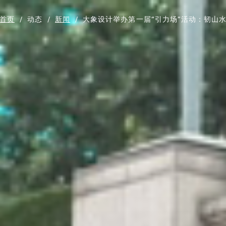
首页
/
动态
/
新闻
/
大象设计举办第一届“引力场”活动：韧山